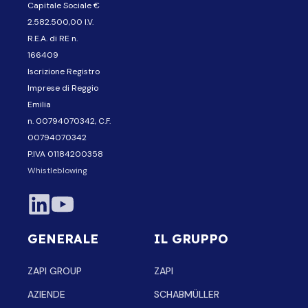
Capitale Sociale €
2.582.500,00 I.V.
R.E.A. di RE n.
166409
Iscrizione Registro
Imprese di Reggio
Emilia
n. 00794070342, C.F.
00794070342
P.IVA 01184200358
Whistleblowing
GENERALE
IL GRUPPO
ZAPI GROUP
ZAPI
AZIENDE
SCHABMÜLLER