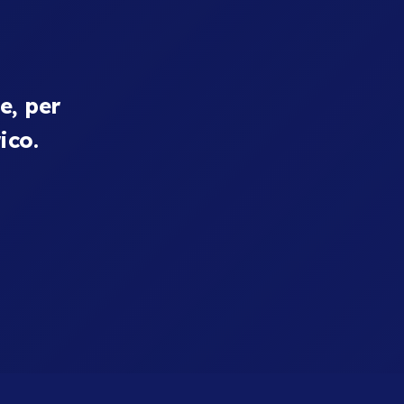
le,
per
ico.