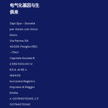
电气化基因与生
俱来
Zapi Spa - Società
per Azioni con Unico
Socio
Via Parma 59,
42028, Poviglio (RE)
- ITALY
Capitale Sociale €
2.582.500,00 I.V.
R.E.A. di RE n.
166409
Iscrizione Registro
Imprese di Reggio
Emilia
n. 00794070342, C.F.
00794070342