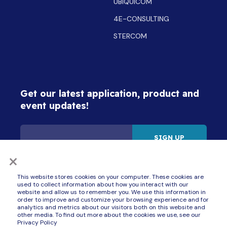
UBIQUICOM
4E-CONSULTING
STERCOM
Get our latest application, product and
event updates!
×
By signing up for updates, I consent to receive communications from ZAPI GROUP
companies (Best Motor, BlueBotics, Delta-Q Technologies, Inmotion, Schabmüller,
Stercom, Ubiquicom, Zapi, Zivan, ZTP and 4E Consulting) about products, services
and events. See the ZAPI GROUP's
Privacy Policy
. I understand that I can unsubscribe
This website stores cookies on your computer. These cookies are
at any time.
used to collect information about how you interact with our
website and allow us to remember you. We use this information in
order to improve and customize your browsing experience and for
analytics and metrics about our visitors both on this website and
other media. To find out more about the cookies we use, see our
Privacy Policy